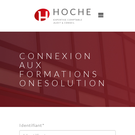
Groupe Hoche
Nos bureaux
Services
Solutions digitales
CONNEXION
Formations
AUX
Actualités
FORMATIONS
ONESOLUTION
Carrières
Contact
Identifiant*