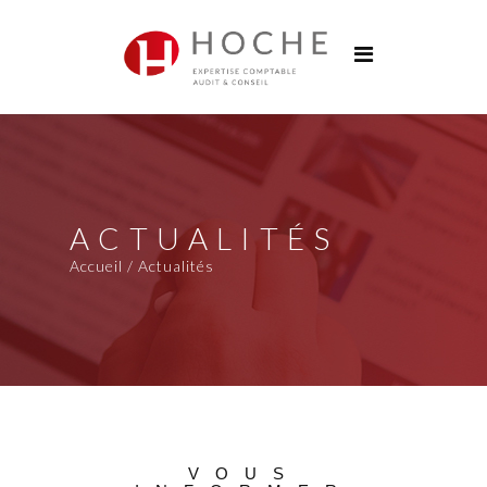
Groupe Hoche
Nos bureaux
Services
Solutions digitales
Formations
ACTUALITÉS
Actualités
Accueil / Actualités
Carrières
Contact
VOUS