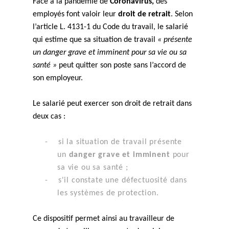
Face à la pandémie de
Coronavirus,
des
employés font valoir leur
droit de retrait
. Selon
l’article L. 4131-1 du Code du travail, le salarié
qui estime que sa situation de travail
« présente
un danger grave et imminent pour sa vie ou sa
santé »
peut quitter son poste sans l’accord de
son employeur.
Le salarié peut exercer son droit de retrait dans
deux cas :
-
si la situation de travail présente
un
danger grave et imminent
pour
sa vie ou sa santé ;
-
s'il constate une défectuosité dans
les systèmes de protection.
Ce dispositif permet ainsi au travailleur de