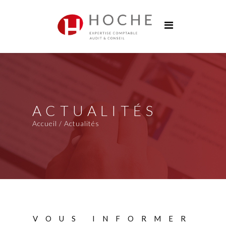
Groupe Hoche
Nos bureaux
Services
Solutions digitales
Formations
ACTUALITÉS
Actualités
Accueil / Actualités
Carrières
Contact
VOUS INFORMER