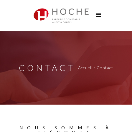
Groupe Hoche
Nos bureaux
Services
Solutions digitales
Formations
CONTACT
Accueil / Contact
Actualités
Carrières
Contact
NOUS SOMMES À