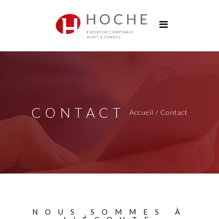
Groupe Hoche
Nos bureaux
Services
Solutions digitales
Formations
CONTACT
Accueil / Contact
Actualités
Carrières
Contact
NOUS SOMMES À